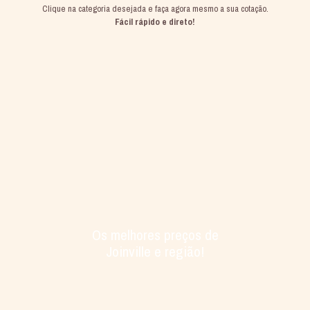
Clique na categoria desejada e faça agora mesmo a sua cotação.
Fácil rápido e direto!
Os melhores preços de
Joinville e região!