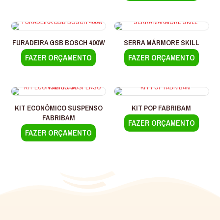
tem
várias
variantes.
As
FURADEIRA GSB BOSCH 400W
SERRA MÁRMORE SKILL
opções
podem
FAZER ORÇAMENTO
FAZER ORÇAMENTO
ser
escolhidas
na
página
do
KIT ECONÔMICO SUSPENSO
KIT POP FABRIBAM
produto
FABRIBAM
FAZER ORÇAMENTO
FAZER ORÇAMENTO