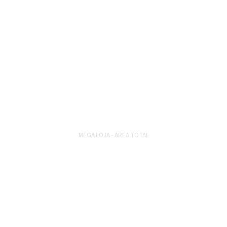
25657
m²
MEGA LOJA - ÁREA TOTAL
A primeira Home Center legitima do Norte de Santa
Catarina.