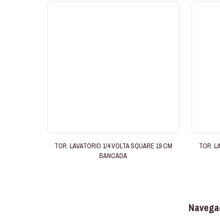
TOR. LAVATÓRIO 1/4 VOLTA SQUARE 19 CM
TOR. L
BANCADA
Navega
Somos uma marca conhecida no
mercado nacional, atuando no setor de