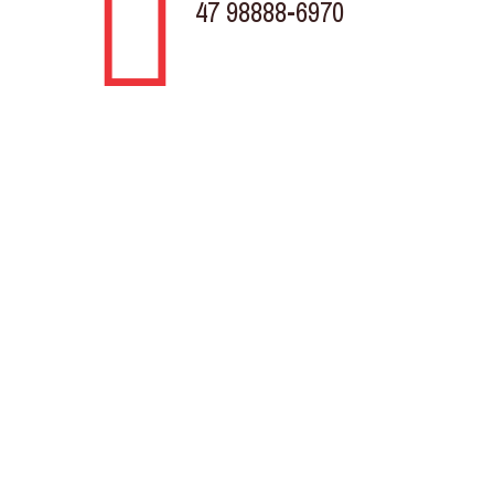
47 98888-6970
TELEVENDAS
Rodovia BR 280 KM 31, 430
Porto Grande Araquari - SC
Av. Marquês de Olinda, Trevo da Döhler
Costa e Silva, Joinville - SC
Horário de atendimento
Segunda à Sexta
8:00h às 18.00h
Sem fechar para o almoço.
Sábados
8:00h às 12:00h