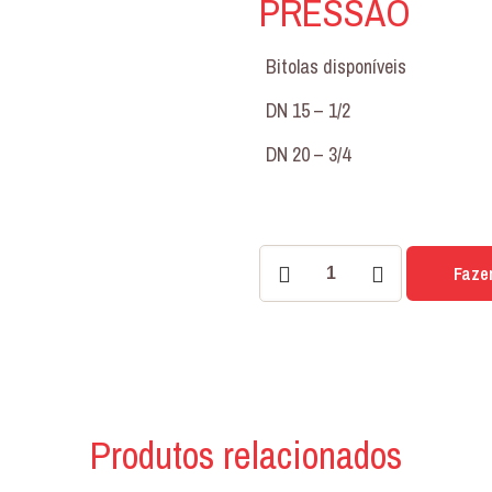
PRESSAO
Bitolas disponíveis
DN 15 – 1/2
DN 20 – 3/4
BIG
Faze
LUXO
1/4
DE
VOLTA
REGISTRO
PRESSAO
Produtos relacionados
quantidade