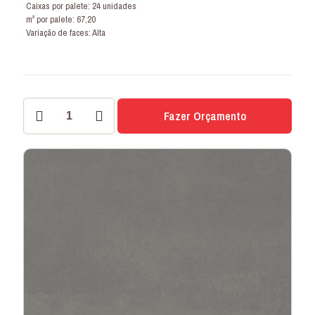
Caixas por palete: 24 unidades
m² por palete: 67,20
Variação de faces: Alta
PORCELANATO
Fazer Orçamento
PARIS
CIMENT
84x84
SENSE
quantidade