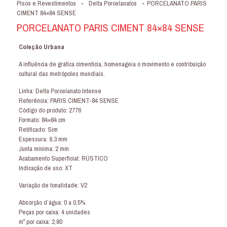
Pisos e Revestimentos
-
Delta Porcelanatos
-
PORCELANATO PARIS
CIMENT 84×84 SENSE
PORCELANATO PARIS CIMENT 84×84 SENSE
Coleção Urbana
A influência de gráfica cimentícia, homenageia o movimento e contribuição
cultural das metrópoles mundiais.
Linha: Delta Porcelanato Intense
Referência: PARIS CIMENT-84 SENSE
Código do produto: 2776
Formato: 84×84 cm
Retificado: Sim
Espessura: 9,3 mm
Junta mínima: 2 mm
Acabamento Superficial: RÚSTICO
Indicação de uso: XT
Variação de tonalidade: V2
Absorção d’água: 0 a 0,5%
Peças por caixa: 4 unidades
m² por caixa: 2,80