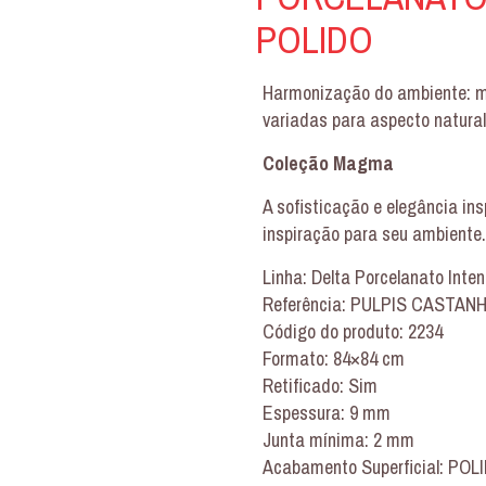
POLIDO
Harmonização do ambiente: me
variadas para aspecto natura
Coleção Magma
A sofisticação e elegância i
inspiração para seu ambiente.
Linha: Delta Porcelanato Inte
Referência: PULPIS CASTAN
Código do produto: 2234
Formato: 84×84 cm
Retificado: Sim
Espessura: 9 mm
Junta mínima: 2 mm
Acabamento Superficial: POL