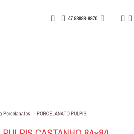
47 98888-6970
a Porcelanatos
-
PORCELANATO PULPIS
PULPIS CASTANHO 84×84