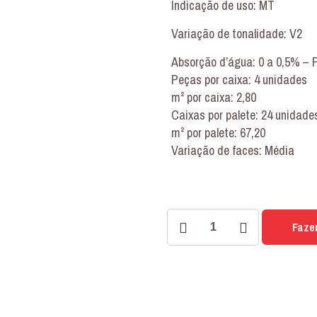
Indicação de uso: MT
Variação de tonalidade: V2
Absorção d’água: 0 a 0,5% – 
Peças por caixa: 4 unidades
m² por caixa: 2,80
Caixas por palete: 24 unidade
m² por palete: 67,20
Variação de faces: Média
PORCELANATO
Faze
PULPIS
CASTANHO
84x84
POLIDO
quantidade