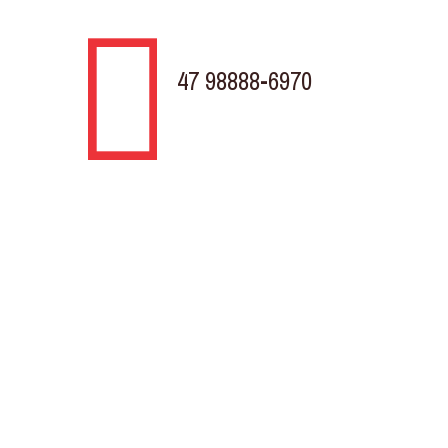
47 98888-6970
TELEVENDAS
Rodovia BR 280 KM 31, 430
Porto Grande Araquari - SC
Av. Marquês de Olinda, Trevo da Döhler
Costa e Silva, Joinville - SC
Horário de atendimento
Segunda à Sexta
8:00h às 18.00h