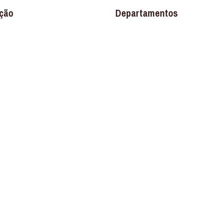
ção
Departamentos
Banheiro
os
Construção
Ferragens
Louças e Metais
Materiais Elétricos
Materiais Hidráulicos
Pisos e Revestimentos
Promoções
Destaque