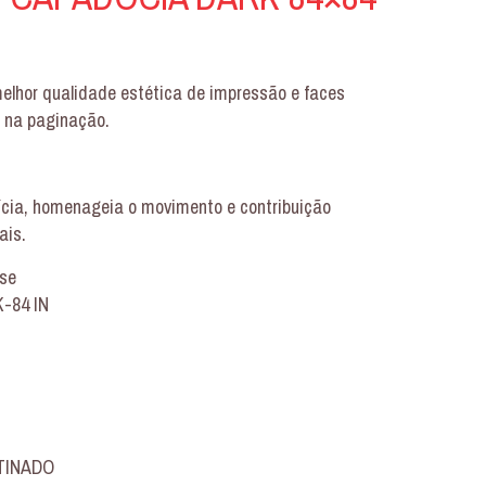
lhor qualidade estética de impressão e faces
l na paginação.
tícia, homenageia o movimento e contribuição
ais.
nse
-84 IN
ETINADO