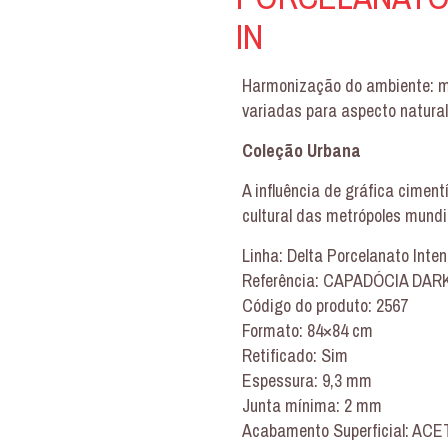
IN
Harmonização do ambiente: me
variadas para aspecto natura
Coleção Urbana
A influência de gráfica cimen
cultural das metrópoles mundi
Linha: Delta Porcelanato Inte
Referência: CAPADÓCIA DARK
Código do produto: 2567
Formato: 84×84 cm
Retificado: Sim
Espessura: 9,3 mm
Junta mínima: 2 mm
Acabamento Superficial: AC