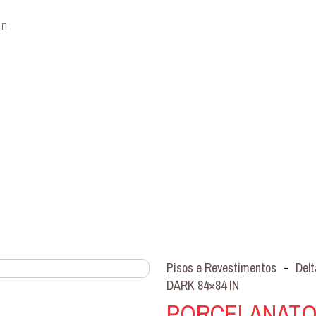
Pisos e Revestimentos
-
Delt
DARK 84×84 IN
PORCELANATO 