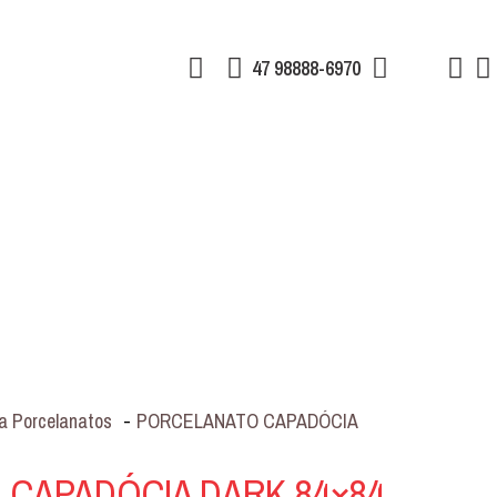
47 98888-6970
a Porcelanatos
-
PORCELANATO CAPADÓCIA
CAPADÓCIA DARK 84×84