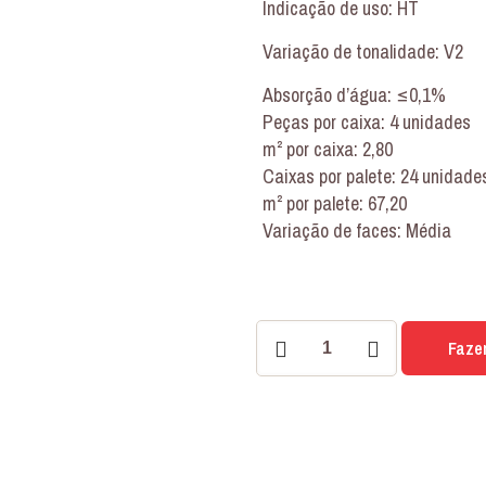
Indicação de uso: HT
Variação de tonalidade: V2
Absorção d’água: ≤0,1%
Peças por caixa: 4 unidades
m² por caixa: 2,80
Caixas por palete: 24 unidade
m² por palete: 67,20
Variação de faces: Média
PORCELANATO
Faze
CAPADÓCIA
DARK
84x84
IN
quantidade