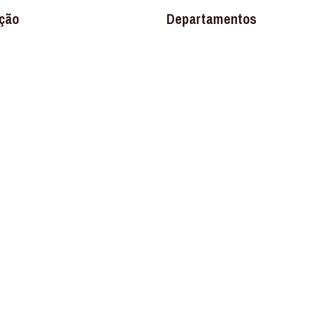
ção
Departamentos
Banheiro
os
Construção
Ferragens
Louças e Metais
Materiais Elétricos
Materiais Hidráulicos
Pisos e Revestimentos
Promoções
Destaque