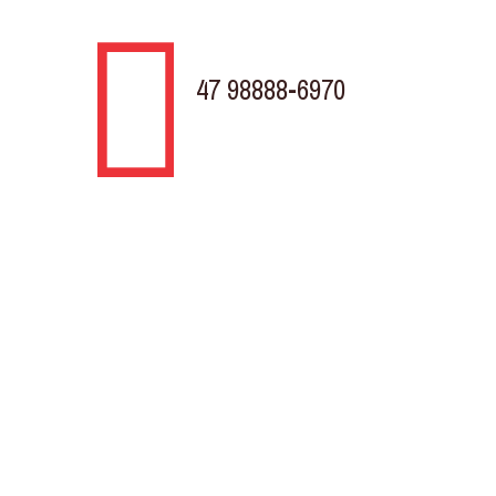
47 98888-6970
TELEVENDAS
Rodovia BR 280 KM 31, 430
Porto Grande Araquari - SC
Av. Marquês de Olinda, Trevo da Döhler
Costa e Silva, Joinville - SC
Horário de atendimento
Segunda à Sexta
8:00h às 18.00h