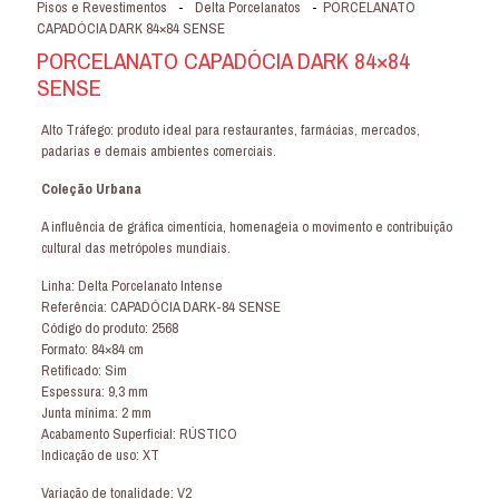
Pisos e Revestimentos
-
Delta Porcelanatos
-
PORCELANATO
CAPADÓCIA DARK 84×84 SENSE
PORCELANATO CAPADÓCIA DARK 84×84
SENSE
Alto Tráfego: produto ideal para restaurantes, farmácias, mercados,
padarias e demais ambientes comerciais.
Coleção Urbana
A influência de gráfica cimentícia, homenageia o movimento e contribuição
cultural das metrópoles mundiais.
Linha: Delta Porcelanato Intense
Referência: CAPADÓCIA DARK-84 SENSE
Código do produto: 2568
Formato: 84×84 cm
Retificado: Sim
Espessura: 9,3 mm
Junta mínima: 2 mm
Acabamento Superficial: RÚSTICO
Indicação de uso: XT
Variação de tonalidade: V2