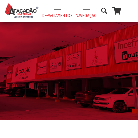
DEPARTAMENTOS
NAVEGAÇÃO
PORCELANATO FUJI GRAFITE 73x73
IN
+
ADD