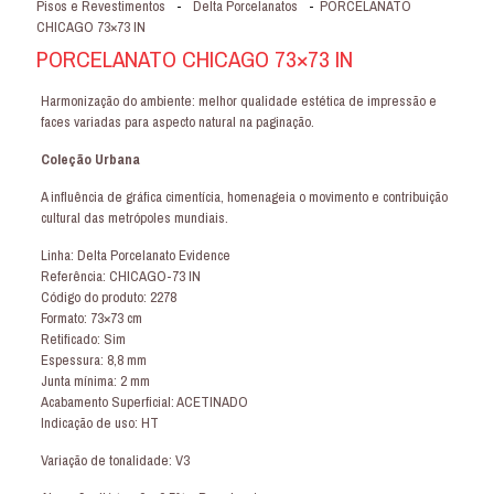
Pisos e Revestimentos
-
Delta Porcelanatos
-
PORCELANATO
CHICAGO 73×73 IN
PORCELANATO CHICAGO 73×73 IN
Harmonização do ambiente: melhor qualidade estética de impressão e
faces variadas para aspecto natural na paginação.
Coleção Urbana
A influência de gráfica cimentícia, homenageia o movimento e contribuição
cultural das metrópoles mundiais.
Linha: Delta Porcelanato Evidence
Referência: CHICAGO-73 IN
Código do produto: 2278
Formato: 73×73 cm
Retificado: Sim
Espessura: 8,8 mm
Junta mínima: 2 mm
Acabamento Superficial: ACETINADO
Indicação de uso: HT
Variação de tonalidade: V3