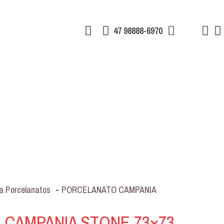
47 98888-6970
a Porcelanatos
-
PORCELANATO CAMPANIA
CAMPANIA STONE 73×73