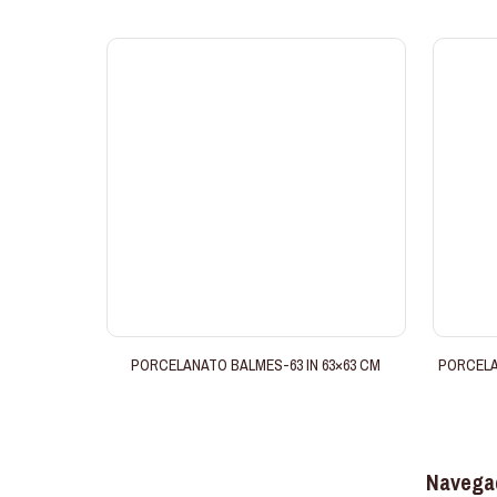
PORCELANATO BALMES-63 IN 63×63 CM
PORCELA
Navega
Somos uma marca conhecida no