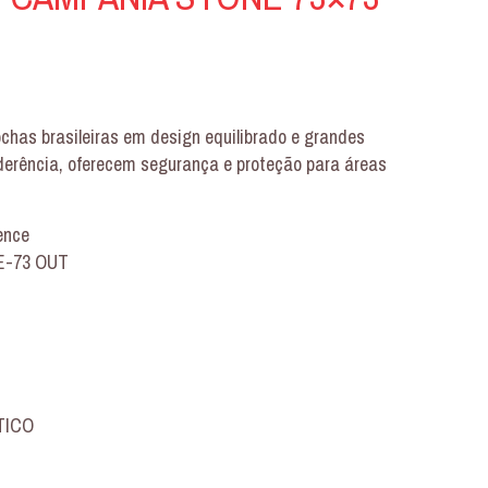
ochas brasileiras em design equilibrado e grandes
derência, oferecem segurança e proteção para áreas
ence
E-73 OUT
STICO