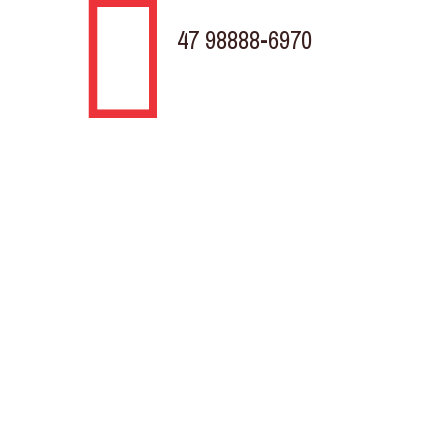
47 98888-6970
TELEVENDAS
Rodovia BR 280 KM 31, 430
Porto Grande Araquari - SC
Av. Marquês de Olinda, Trevo da Döhler
Costa e Silva, Joinville - SC
Horário de atendimento
Segunda à Sexta
8:00h às 18.00h
Sem fechar para o almoço.