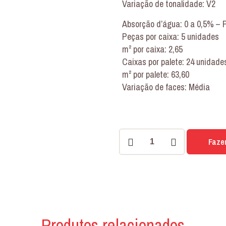
Variação de tonalidade: V2
Absorção d’água: 0 a 0,5% – 
Peças por caixa: 5 unidades
m² por caixa: 2,65
Caixas por palete: 24 unidade
m² por palete: 63,60
Variação de faces: Média
PORCELANATO
Faze
CAMPANIA
STONE
73x73
OUT
quantidade
Produtos relacionados