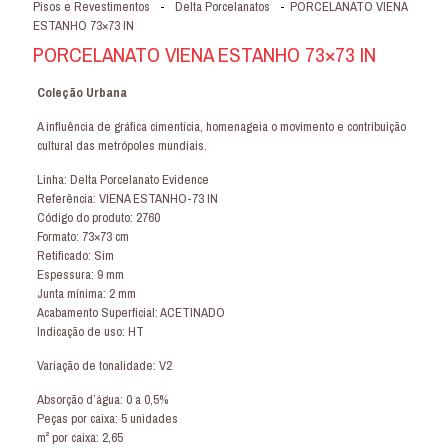
Pisos e Revestimentos
-
Delta Porcelanatos
-
PORCELANATO VIENA
ESTANHO 73×73 IN
PORCELANATO VIENA ESTANHO 73×73 IN
Coleção Urbana
A influência de gráfica cimentícia, homenageia o movimento e contribuição
cultural das metrópoles mundiais.
Linha: Delta Porcelanato Evidence
Referência: VIENA ESTANHO-73 IN
Código do produto: 2760
Formato: 73×73 cm
Retificado: Sim
Espessura: 9 mm
Junta mínima: 2 mm
Acabamento Superficial: ACETINADO
Indicação de uso: HT
Variação de tonalidade: V2
Absorção d’água: 0 a 0,5%
Peças por caixa: 5 unidades
m² por caixa: 2,65