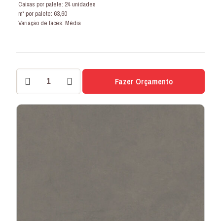
Caixas por palete: 24 unidades
m² por palete: 63,60
Variação de faces: Média
PORCELANATO
Fazer Orçamento
VIENA
ESTANHO
73x73
IN
quantidade