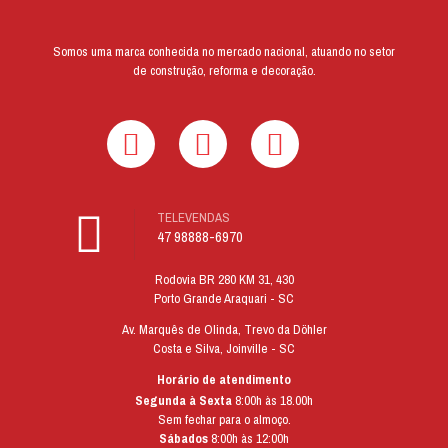
As
opções
podem
Somos uma marca conhecida no mercado nacional, atuando no setor
ser
de construção, reforma e decoração.
escolhidas
na
página
do
produto
TELEVENDAS
47 98888-6970
Rodovia BR 280 KM 31, 430
Porto Grande Araquari - SC
Av. Marquês de Olinda, Trevo da Döhler
Costa e Silva, Joinville - SC
Horário de atendimento
Segunda à Sexta
8:00h às 18.00h
Sem fechar para o almoço.
Sábados
8:00h às 12:00h