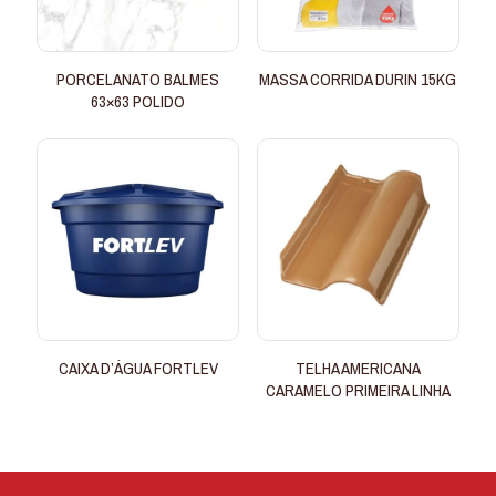
PORCELANATO BALMES
MASSA CORRIDA DURIN 15KG
63×63 POLIDO
CAIXA D’ÁGUA FORTLEV
TELHA AMERICANA
CARAMELO PRIMEIRA LINHA
Este
produto
tem
várias
variantes.