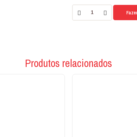
PORCELANATO
Faze
PAGLIA
63x63
IN
quantidade
Produtos relacionados