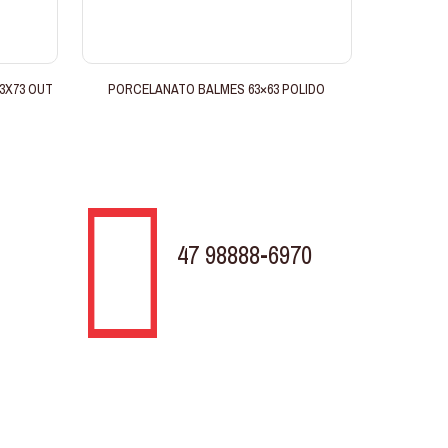
3X73 OUT
PORCELANATO BALMES 63×63 POLIDO
47 98888-6970
TELEVENDAS
Rodovia BR 280 KM 31, 430
Porto Grande Araquari - SC