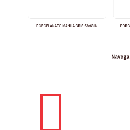
PORCELANATO MANILA GRIS 63×63 IN
PORC
Navega
Somos uma marca conhecida no
mercado nacional, atuando no setor de
construção, reforma e decoração.
Produtos
Quem Som
Contato