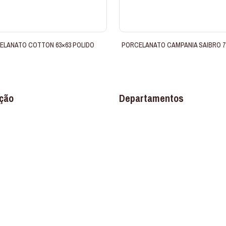
ELANATO COTTON 63×63 POLIDO
PORCELANATO CAMPANIA SAIBRO 7
ção
Departamentos
Banheiro
os
Construção
Ferragens
Louças e Metais
Materiais Elétricos