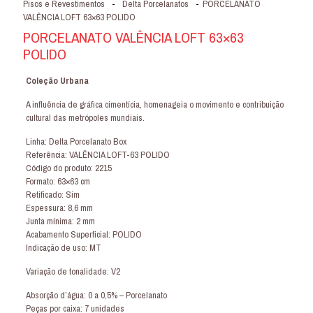
Pisos e Revestimentos
-
Delta Porcelanatos
-
PORCELANATO
VALÊNCIA LOFT 63×63 POLIDO
PORCELANATO VALÊNCIA LOFT 63×63
POLIDO
Coleção Urbana
A influência de gráfica cimentícia, homenageia o movimento e contribuição
cultural das metrópoles mundiais.
Linha: Delta Porcelanato Box
Referência: VALÊNCIA LOFT-63 POLIDO
Código do produto: 2215
Formato: 63×63 cm
Retificado: Sim
Espessura: 8,6 mm
Junta mínima: 2 mm
Acabamento Superficial: POLIDO
Indicação de uso: MT
Variação de tonalidade: V2
Absorção d’água: 0 a 0,5% – Porcelanato
Peças por caixa: 7 unidades