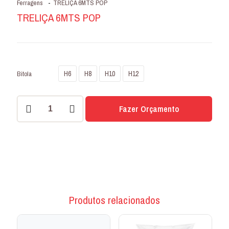
Ferragens
-
TRELIÇA 6MTS POP
TRELIÇA 6MTS POP
H6
H8
H10
H12
Bitola
TRELIÇA
Fazer Orçamento
6MTS
POP
quantidade
Produtos relacionados