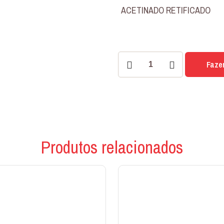
ACETINADO RETIFICADO
PORCELANATO
Faze
URBAN
BEGE
72X72
quantidade
Produtos relacionados