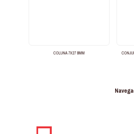
COLUNA 7X27 8MM
CONJU
Navega
Somos uma marca conhecida no
mercado nacional, atuando no setor de
construção, reforma e decoração.
Produtos
Quem Som