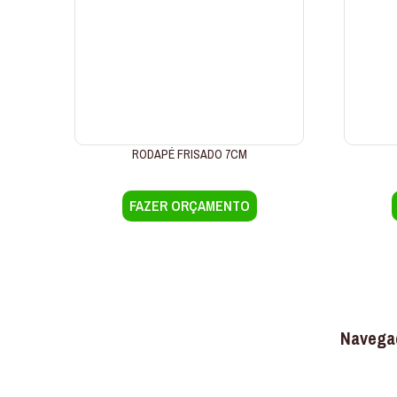
RODAPÉ FRISADO 7CM
FAZER ORÇAMENTO
Navega
Somos uma marca conhecida no
mercado nacional, atuando no setor de
construção, reforma e decoração.