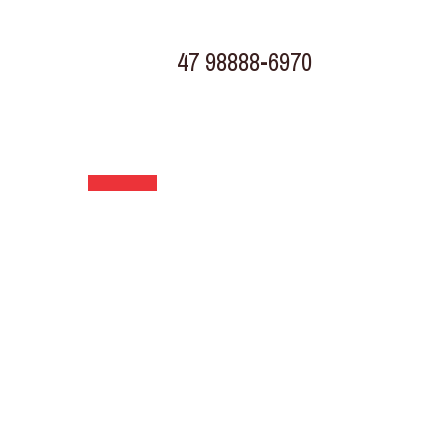
47 98888-6970
TELEVENDAS
Rodovia BR 280 KM 31, 430
Porto Grande Araquari - SC
Av. Marquês de Olinda, Trevo da Döhler
Costa e Silva, Joinville - SC