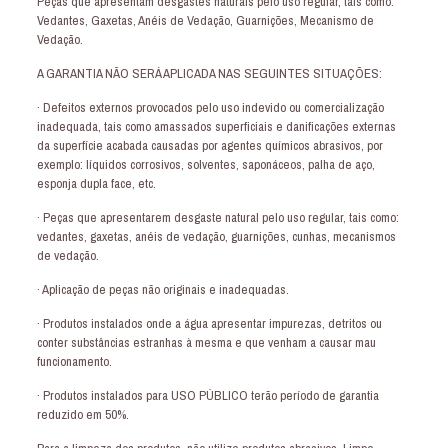
Peças que apresentam desgastes naturais pelo uso regular, tais como:
Vedantes, Gaxetas, Anéis de Vedação, Guarnições, Mecanismo de
Vedação.
A GARANTIA NÃO SERÁ APLICADA NAS SEGUINTES SITUAÇÕES:
· Defeitos externos provocados pelo uso indevido ou comercialização
inadequada, tais como amassados superficiais e danificações externas
da superfície acabada causadas por agentes químicos abrasivos, por
exemplo: líquidos corrosivos, solventes, saponáceos, palha de aço,
esponja dupla face, etc.
· Peças que apresentarem desgaste natural pelo uso regular, tais como:
vedantes, gaxetas, anéis de vedação, guarnições, cunhas, mecanismos
de vedação.
· Aplicação de peças não originais e inadequadas.
· Produtos instalados onde a água apresentar impurezas, detritos ou
conter substâncias estranhas à mesma e que venham a causar mau
funcionamento.
· Produtos instalados para USO PÚBLICO terão período de garantia
reduzido em 50%.