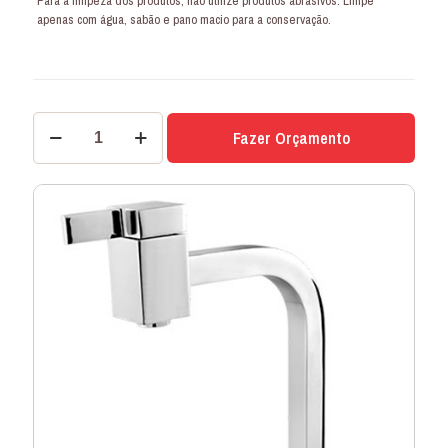
Para a limpeza dos produtos, não utilize produtos abrasivos. Limpe
apenas com água, sabão e pano macio para a conservação.
TOR.
Fazer Orçamento
LAVATÓRIO
1/4
VOLTA
SQUARE
23
CM
BANCADA
quantidade