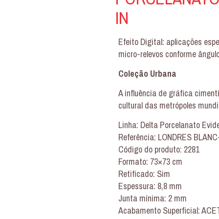
IN
Efeito Digital: aplicações esp
micro-relevos conforme ângulo
Coleção Urbana
A influência de gráfica cimen
cultural das metrópoles mundi
Linha: Delta Porcelanato Evid
Referência: LONDRES BLANC-
Código do produto: 2281
Formato: 73×73 cm
Retificado: Sim
Espessura: 8,8 mm
Junta mínima: 2 mm
Acabamento Superficial: AC