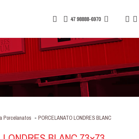
47 98888-6970
a Porcelanatos
-
PORCELANATO LONDRES BLANC
 LONDRES BLANC 73×73