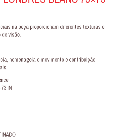
eciais na peça proporcionam diferentes texturas e
 de visão.
tícia, homenageia o movimento e contribuição
ais.
ence
73 IN
ETINADO