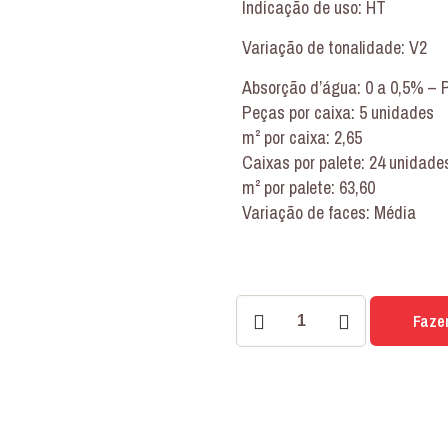
Indicação de uso: HT
Variação de tonalidade: V2
Absorção d’água: 0 a 0,5% – 
Peças por caixa: 5 unidades
m² por caixa: 2,65
Caixas por palete: 24 unidade
m² por palete: 63,60
Variação de faces: Média
PORCELANATO
Faze
LONDRES
BLANC
73x73
IN
quantidade