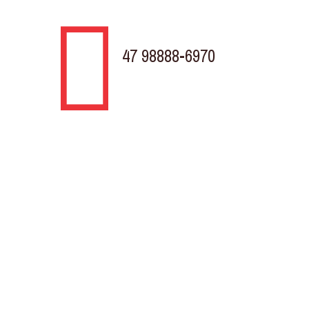
47 98888-6970
TELEVENDAS
Rodovia BR 280 KM 31, 430
Porto Grande Araquari - SC
Av. Marquês de Olinda, Trevo da Döhler
Costa e Silva, Joinville - SC
Horário de atendimento
Segunda à Sexta
8:00h às 18.00h