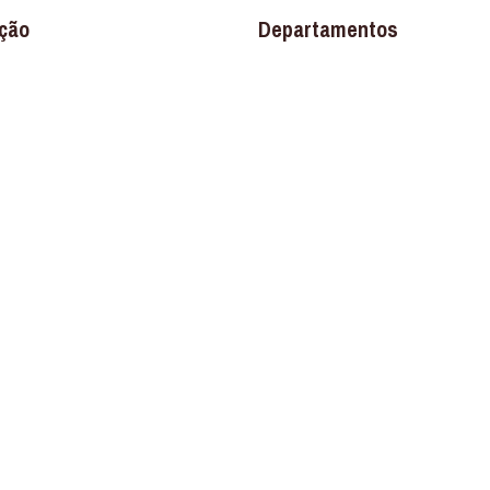
ção
Departamentos
Banheiro
os
Construção
Ferragens
Louças e Metais
Materiais Elétricos
Materiais Hidráulicos
Pisos e Revestimentos
Promoções
Destaque