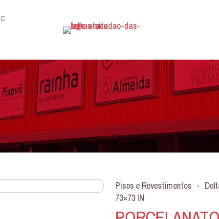
Pisos e Revestimentos
-
Delt
73×73 IN
PORCELANATO