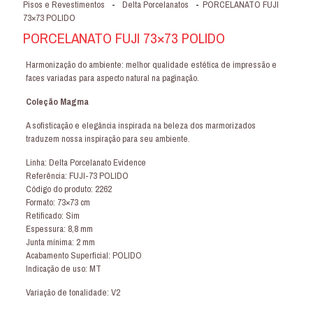
Pisos e Revestimentos
-
Delta Porcelanatos
-
PORCELANATO FUJI
73×73 POLIDO
PORCELANATO FUJI 73×73 POLIDO
Harmonização do ambiente: melhor qualidade estética de impressão e
faces variadas para aspecto natural na paginação.
Coleção Magma
A sofisticação e elegância inspirada na beleza dos marmorizados
traduzem nossa inspiração para seu ambiente.
Linha: Delta Porcelanato Evidence
Referência: FUJI-73 POLIDO
Código do produto: 2262
Formato: 73×73 cm
Retificado: Sim
Espessura: 8,8 mm
Junta mínima: 2 mm
Acabamento Superficial: POLIDO
Indicação de uso: MT
Variação de tonalidade: V2